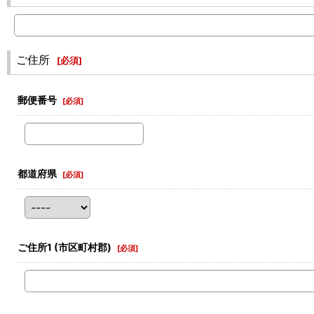
ご住所
[
必須
]
郵便番号
[
必須
]
都道府県
[
必須
]
ご住所1
(市区町村郡)
[
必須
]