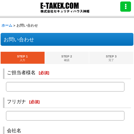
ホーム
>
お問い合わせ
お問い合わせ
STEP 1
STEP 2
STEP 3
入力
確認
完了
ご担当者様名
[
必須
]
フリガナ
[
必須
]
会社名