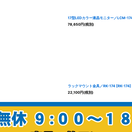
17型LEDカラー液晶モニター／LCM-17
78,650
円
(税別)
ラックマウント金具／RK-174
[
RK-174
]
22,100
円
(税別)