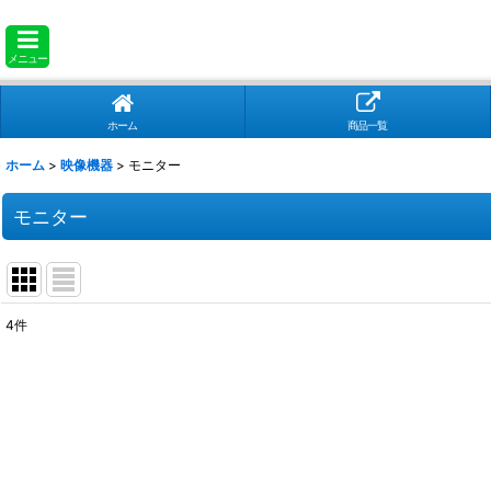
メニュー
ホーム
商品一覧
ホーム
>
映像機器
>
モニター
モニター
4
件
表示数
:
並び順
: