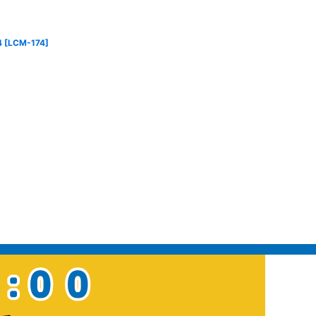
4
[
LCM-174
]