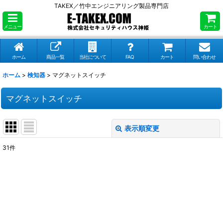
TAKEX／竹中エンジニアリング製品専門店
メニュー
カート
ホーム
商品一覧
当社について
FAQ
カート
問い合わせ
ホーム
>
検知器
>
マグネットスイッチ
マグネットスイッチ
表示順変更
閉じる
31
件
表示数
:
並び順
:
絞り込む