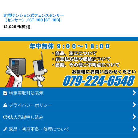
ST型テンション式フェンスセンサー
（センサー）／ST-100
[
ST-100
]
12,025
円
(税別)
特定商取引法表示
プライバシーポリシー
法人売掛申し込み
返品・初期不良・修理について