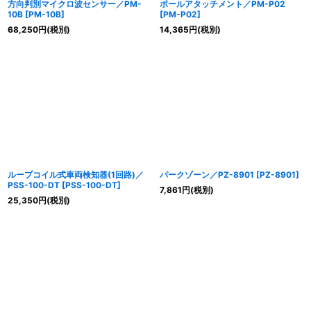
方向判別マイクロ波センサー／PM-
ポールアタッチメント／PM-P02
10B
[
PM-10B
]
[
PM-P02
]
68,250
円
(税別)
14,365
円
(税別)
ループコイル式車両検知器(1回路)／
パークゾーン／PZ-8901
[
PZ-8901
]
PSS-100-DT
[
PSS-100-DT
]
7,861
円
(税別)
25,350
円
(税別)