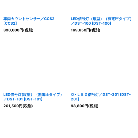
車両カウントセンサー／CCS2
LED信号灯（縦型）（有電圧タイプ）
[
CCS2
]
／DST-100
[
DST-100
]
390,000
円
(税別)
169,650
円
(税別)
LED信号灯(縦型）（無電圧タイプ）
○×ＬＥＤ信号灯／DST-201
[
DST-
／DST-101
[
DST-101
]
201
]
201,500
円
(税別)
98,800
円
(税別)