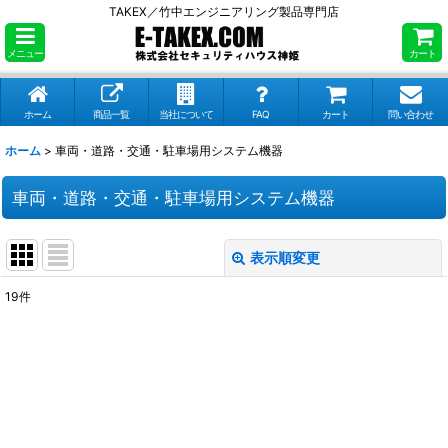
TAKEX／竹中エンジニアリング製品専門店
メニュー
カート
ホーム
商品一覧
当社について
FAQ
カート
問い合わせ
ホーム
>
車両・道路・交通・駐車場用システム機器
車両・道路・交通・駐車場用システム機器
表示順変更
閉じる
19
件
表示数
:
並び順
:
絞り込む