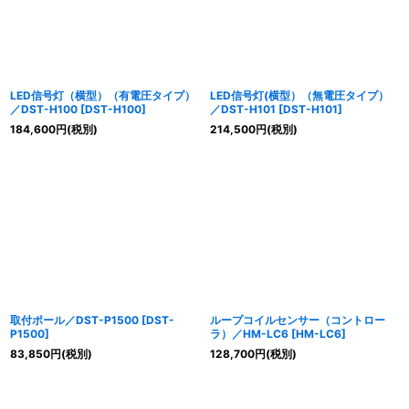
LED信号灯（横型）（有電圧タイプ）
LED信号灯(横型）（無電圧タイプ）
／DST-H100
[
DST-H100
]
／DST-H101
[
DST-H101
]
184,600
円
(税別)
214,500
円
(税別)
取付ポール／DST-P1500
[
DST-
ループコイルセンサー（コントロー
P1500
]
ラ）／HM-LC6
[
HM-LC6
]
83,850
円
(税別)
128,700
円
(税別)