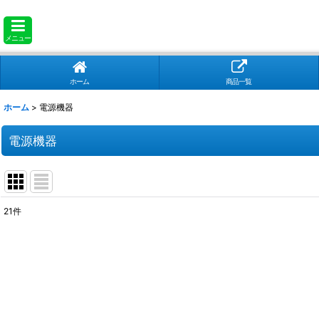
メニュー
ホーム
商品一覧
ホーム
>
電源機器
電源機器
21
件
表示数
:
並び順
: