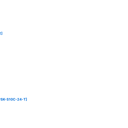
2
]
PSK-S10C-24-T
]