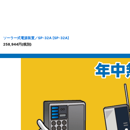
ソーラー式電源装置／SP-32A
[
SP-32A
]
258,944
円
(税別)