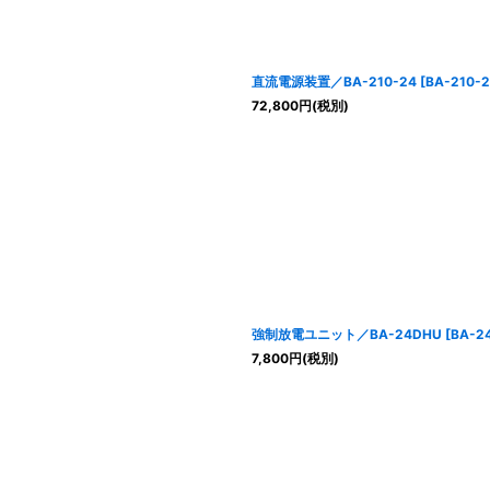
直流電源装置／BA-210-24
[
BA-210-
72,800
円
(税別)
強制放電ユニット／BA-24DHU
[
BA-2
7,800
円
(税別)