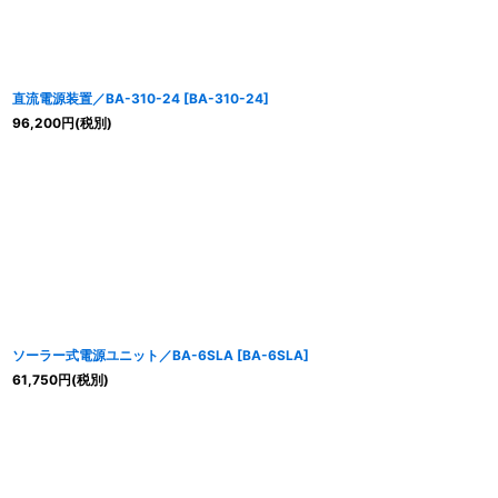
直流電源装置／BA-310-24
[
BA-310-24
]
96,200
円
(税別)
ソーラー式電源ユニット／BA-6SLA
[
BA-6SLA
]
61,750
円
(税別)