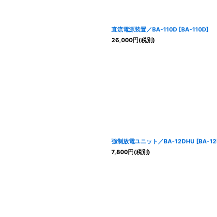
直流電源装置／BA-110D
[
BA-110D
]
26,000
円
(税別)
強制放電ユニット／BA-12DHU
[
BA-1
7,800
円
(税別)