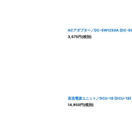
ACアダプター／DC-SW1250A
[
DC-S
3,575
円
(税別)
直流電源ユニット／DCU-18
[
DCU-18
]
14,950
円
(税別)