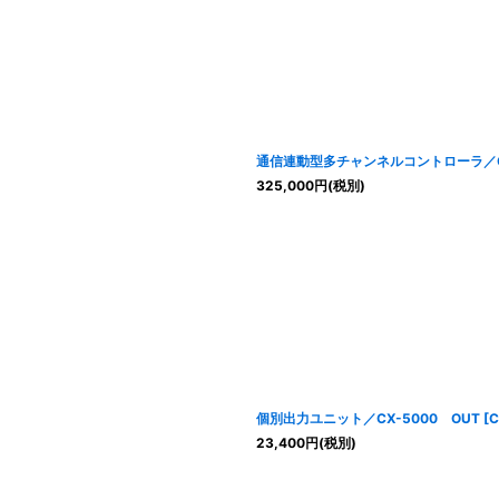
通信連動型多チャンネルコントローラ／CX
325,000
円
(税別)
個別出力ユニット／CX-5000 OUT
[
C
23,400
円
(税別)