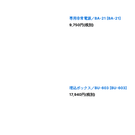
専用非常電源／BA-21
[
BA-21
]
9,750
円
(税別)
埋込ボックス／BU-603
[
BU-603
]
17,940
円
(税別)