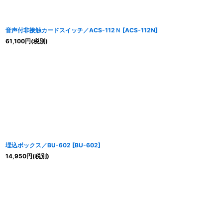
音声付非接触カードスイッチ／ACS-112Ｎ
[
ACS-112N
]
61,100
円
(税別)
埋込ボックス／BU-602
[
BU-602
]
14,950
円
(税別)