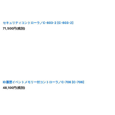
セキュリティコントローラ／C-603-2
[
C-603-2
]
71,500
円
(税別)
ID履歴イベントメモリー付コントローラ／C-706
[
C-706
]
48,100
円
(税別)