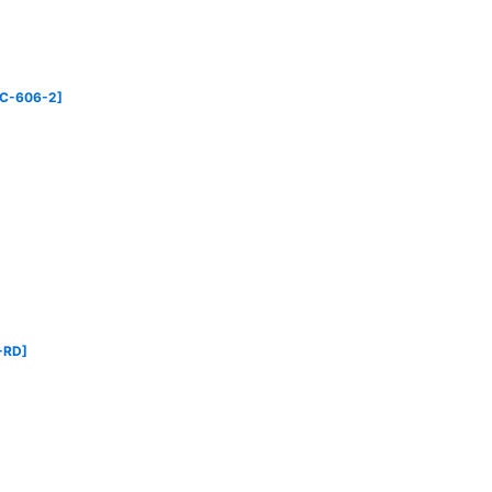
C-606-2
]
-RD
]