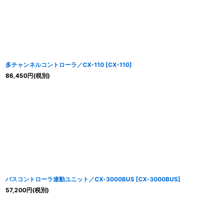
多チャンネルコントローラ／CX-110
[
CX-110
]
86,450
円
(税別)
バスコントローラ連動ユニット／CX-3000BUS
[
CX-3000BUS
]
57,200
円
(税別)