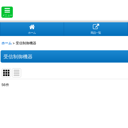
メニュー
ホーム
商品一覧
ホーム
>
受信制御機器
受信制御機器
56
件
表示数
:
並び順
: