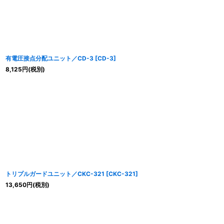
有電圧接点分配ユニット／CD-3
[
CD-3
]
8,125
円
(税別)
トリプルガードユニット／CKC-321
[
CKC-321
]
13,650
円
(税別)