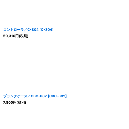
コントローラ／C-804
[
C-804
]
50,310
円
(税別)
ブランクケース／CBC-602
[
CBC-602
]
7,800
円
(税別)