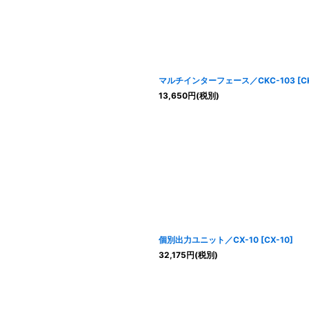
マルチインターフェース／CKC-103
[
C
13,650
円
(税別)
個別出力ユニット／CX-10
[
CX-10
]
32,175
円
(税別)