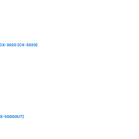
-3020
[
CX-3020
]
X-5000OUT
]