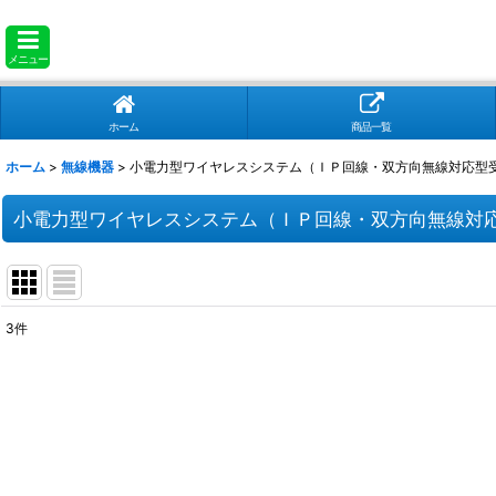
メニュー
ホーム
商品一覧
ホーム
>
無線機器
>
小電力型ワイヤレスシステム（ＩＰ回線・双方向無線対応型
小電力型ワイヤレスシステム（ＩＰ回線・双方向無線対
3
件
表示数
:
並び順
: