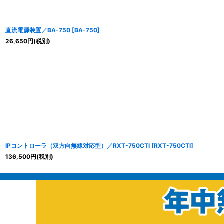
直流電源装置／BA-750
[
BA-750
]
26,650
円
(税別)
IPコントローラ（双方向無線対応型）／RXT-750CTI
[
RXT-750CTI
]
136,500
円
(税別)