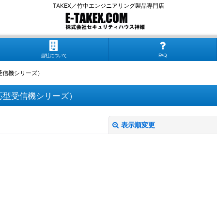
TAKEX／竹中エンジニアリング製品専門店
当社について
FAQ
受信機シリーズ）
応型受信機シリーズ）
表示順変更
絞り込む